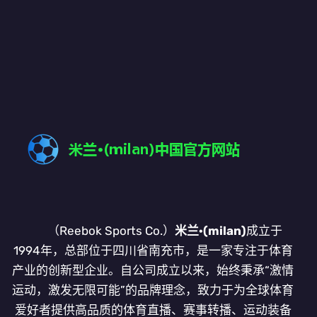
（Reebok Sports Co.）
米兰·(milan)
成立于
1994年，总部位于四川省南充市，是一家专注于体育
产业的创新型企业。自公司成立以来，始终秉承“激情
运动，激发无限可能”的品牌理念，致力于为全球体育
爱好者提供高品质的体育直播、赛事转播、运动装备