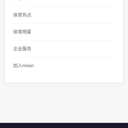
体育热点
体育明星
企业服务
加入milan