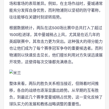
场和客场的表现差异。例如，在主场作战时，曼城通常
能充分发挥自身优势，而利物浦则以坚韧的防守著称，
往往能够在关键时刻逆转局势。
根据数据统计，两队在这500场比赛中总共打入了超过
1500粒进球，其中曼城稍占上风，尤其是在近几年的
英超联赛中，其攻击力更为突出。这种强大的得分能力
也让他们成为了每个赛季冠军争夺的重要候选者。而利
物浦则以快速反击见长，他们擅长利用对方失误迅速展
开攻势，这使得每次交锋都充满悬念。
整体来看，两队的胜负关系相当接近，但随着时间推
移，各自的战绩也逐渐显露出趋势。从早期的互有胜
负，到最近几个赛季里曼城稍占优势，这一变化反映了
球队实力的发展和教练战略调整的重要性。