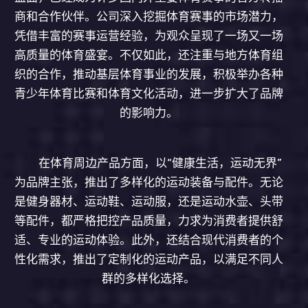
商和合作伙伴。公司深入挖掘体育赛事的市场潜力，
凭借丰富的赛事运营经验，为观众呈现了一场又一场
高质量的体育盛宴。不仅如此，还注重与地方体育组
织的合作，推动基层体育事业的发展，积极举办各种
青少年体育比赛和体育文化活动，进一步扩大了品牌
的影响力。
在体育周边产品方面，以“健康生活，运动无界”
为品牌主张，推出了多样化的运动装备与配件。无论
是健身器材、运动鞋、运动服，还是运动水壶、头带
等配件，都严格把控产品质量，力求为消费者提供舒
适、专业的运动体验。此外，还结合现代消费者的个
性化需求，推出了定制化的运动产品，以满足不同人
群的多样化选择。