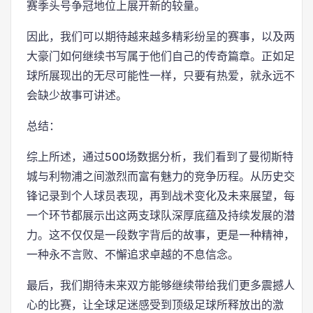
赛季头号争冠地位上展开新的较量。
因此，我们可以期待越来越多精彩纷呈的赛事，以及两
大豪门如何继续书写属于他们自己的传奇篇章。正如足
球所展现出的无尽可能性一样，只要有热爱，就永远不
会缺少故事可讲述。
总结：
综上所述，通过500场数据分析，我们看到了曼彻斯特
城与利物浦之间激烈而富有魅力的竞争历程。从历史交
锋记录到个人球员表现，再到战术变化及未来展望，每
一个环节都展示出这两支球队深厚底蕴及持续发展的潜
力。这不仅仅是一段数字背后的故事，更是一种精神，
一种永不言败、不懈追求卓越的不息信念。
最后，我们期待未来双方能够继续带给我们更多震撼人
心的比赛，让全球足迷感受到顶级足球所释放出的激